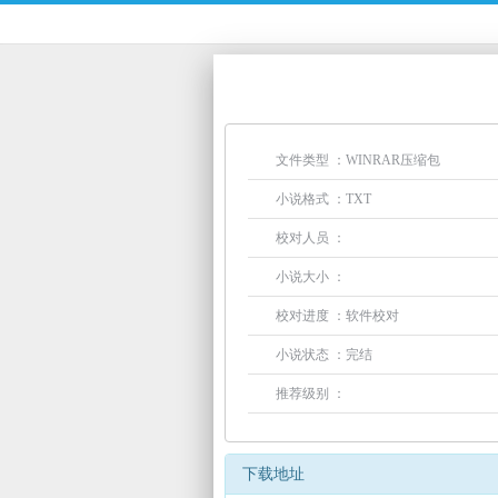
文件类型 ：WINRAR压缩包
小说格式 ：TXT
校对人员 ：
小说大小 ：
校对进度 ：软件校对
小说状态 ：完结
推荐级别 ：
下载地址