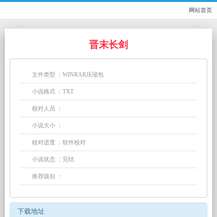
网站首页
晋末长剑
文件类型 ：WINRAR压缩包
小说格式 ：TXT
校对人员 ：
小说大小 ：
校对进度 ：软件校对
小说状态 ：完结
推荐级别 ：
下载地址