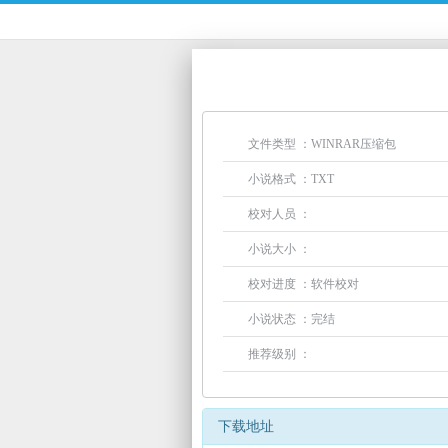
文件类型 ：WINRAR压缩包
小说格式 ：TXT
校对人员 ：
小说大小 ：
校对进度 ：软件校对
小说状态 ：完结
推荐级别 ：
下载地址