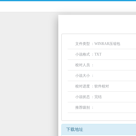
文件类型 ：WINRAR压缩包
小说格式 ：TXT
校对人员 ：
小说大小 ：
校对进度 ：软件校对
小说状态 ：完结
推荐级别 ：
下载地址