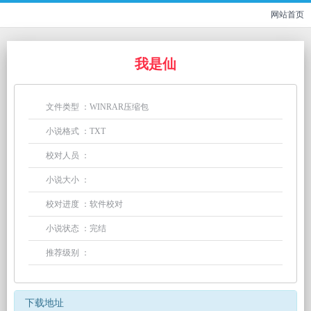
网站首页
我是仙
文件类型 ：WINRAR压缩包
小说格式 ：TXT
校对人员 ：
小说大小 ：
校对进度 ：软件校对
小说状态 ：完结
推荐级别 ：
下载地址