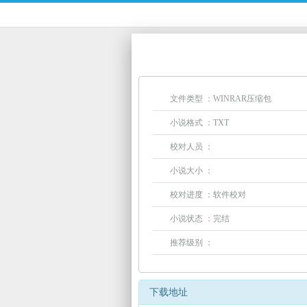
文件类型 ：WINRAR压缩包
小说格式 ：TXT
校对人员 ：
小说大小 ：
校对进度 ：软件校对
小说状态 ：完结
推荐级别 ：
下载地址